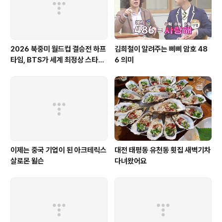
구요! 게다가 슬로프도 ..
2026 북중미 월드컵 결승전 하프
김희철이 알려주는 삐삐 암호 48
타임, BTS가 세계 최정상 스타들
6 의미
과 어깨를 나란히 한 이유
이제는 중국 기업이 된 아크테릭스
대전 태평동 유천동 횟집 새벽기차
살로몬 윌슨
다녀왔어요