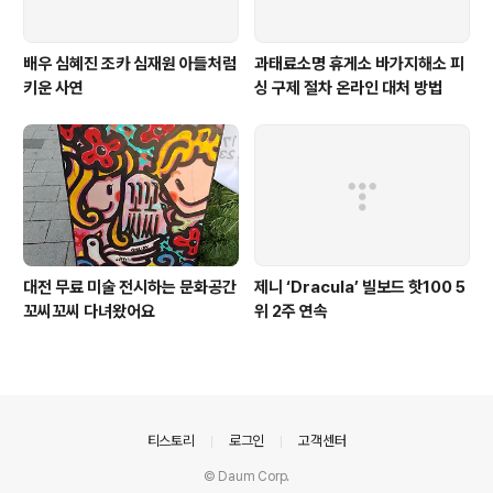
배우 심혜진 조카 심재원 아들처럼
과태료소명 휴게소 바가지해소 피
키운 사연
싱 구제 절차 온라인 대처 방법
대전 무료 미술 전시하는 문화공간
제니 ‘Dracula’ 빌보드 핫100 5
꼬씨꼬씨 다녀왔어요
위 2주 연속
의안내
티스토리
로그인
고객센터
© Daum Corp.