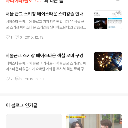
자리이타/블로그기자단
의 다른 글
서울 근교 스키장 베어스타운 스키강습 안내
글 내용
베어스타운 매니아 블로그 기자 대전짱입니다 ^^ 서울 근
교 스키장 베어스타운 스키강습 안내해드릴께요! 강습장
풍경을 담아봤습니다 아이들이 스키강습중인 베어스타운
1
0
2015. 12. 13.
입니다 ^^ 스키 강습중 직원분들이 아이들에게 따듯하게
잘 대해주시네요 강습해주시는 분들이 친절하게 아이들을
잘 대해주시는 모습이 인상적이네요!
서울근교 스키장 베어스타운 객실 로비 구경
글 내용
베어스타운 매니아 블로그 기자로써 서울근교 스키장인 베
어스타운 타워콘도에 숙박할 기회를 주셔서 객실 로비 구
경해봤어요 ^^ 메인 사진은 4층 로비에 있는 공간을 찍어
2
2
2015. 12. 13.
봤어요 ^^ 체크인을 위해 3층에 있는 로비를 갔는데 크리
스마스 분위기 물씬나네요 ^^ 안내 데스트 옆에 이런 예쁜
것들이 있네요 ^^ 이 장식 너무 멋져요 ^^ 4층에서 보면 더
멋지더라구요 ^^ 이 자리에 앉아있으면 나홀로 집에 나오
는 뉴욕 플라자호텔 느낌이 날 듯요 ^^ 3층 로비를 넓게 찍
이 블로그 인기글
어봤어요 완전 크리스마스죠? ^^ 벽장식도 멋져요 ^^ 베어
스타운 상징물과 크리스마스를 잘 조화롭게 꾸며두셨네요
^^ 정말 이국적인 느낌이네요 ^^ 이제 4층으로 올라왔어
요! 4층 엘리베이터 앞에 있는 공간인데 너~~무 예쁘더라