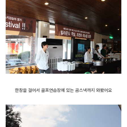
한참을 걸어서 골프연습장에 있는 곰스낵까지 와봤어요